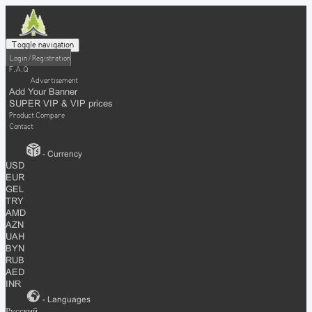
Toggle navigation
Login / Registration
F.A.Q
Advertisement
Add Your Banner
SUPER VIP & VIP prices
Product Compare
Contact
- Currency
USD
EUR
GEL
TRY
AMD
AZN
UAH
BYN
RUB
AED
INR
- Languages