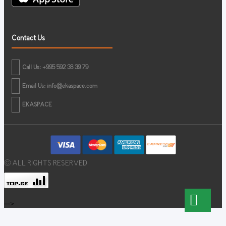
Contact Us
Call Us: +995 592 38 39 79
Email Us:
info@ekaspace.com
EKASPACE
© ALL RIGHTS RESERVED
-->