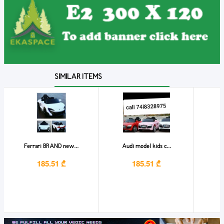
SIMILAR ITEMS
Ferrari BRAND new...
Audi model kids c...
185.51 ₾
185.51 ₾