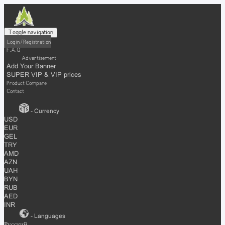
Toggle navigation
Login / Registration
F.A.Q
Advertisement
Add Your Banner
SUPER VIP & VIP prices
Product Compare
Contact
- Currency
USD
EUR
GEL
TRY
AMD
AZN
UAH
BYN
RUB
AED
INR
- Languages