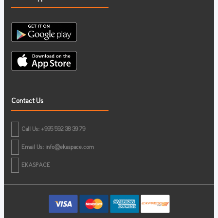
Contact Us
Call Us: +995 592 38 39 79
Email Us:
info@ekaspace.com
EKASPACE