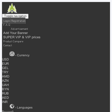
Toggle navigation
Login / Registration
F.A.Q
Advertisement
Add Your Banner
SUPER VIP & VIP prices
Product Compare
Contact
- Currency
USD
EUR
GEL
TRY
AMD
AZN
UAH
BYN
RUB
AED
INR
- Languages