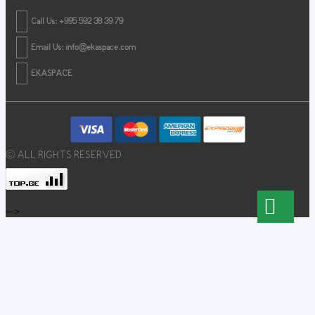
Call Us: +995 592 38 39 79
Email Us:
info@ekaspace.com
EKASPACE
© ALL RIGHTS RESERVED
-->