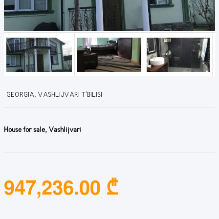
GEORGIA, VASHLIJVARI T'BILISI
House for sale, Vashlijvari
947,236.00 ₾