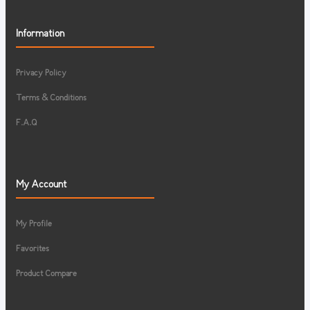
Information
Privacy Policy
Terms & Conditions
F.A.Q
My Account
My Profile
Favorites
Product Compare