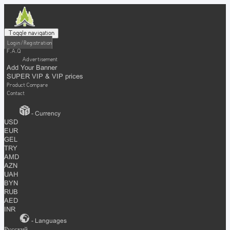
Toggle navigation
Login / Registration
F.A.Q
Advertisement
Add Your Banner
SUPER VIP & VIP prices
Product Compare
Contact
- Currency
USD
EUR
GEL
TRY
AMD
AZN
UAH
BYN
RUB
AED
INR
- Languages