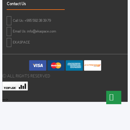
Contact Us
Call Us: +995 592 38 39 79
Email Us:
info@ekaspace.com
EKASPACE
© ALL RIGHTS RESERVED
-->