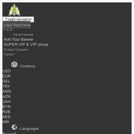
Toggle navigation
Login / Registration
F.A.Q
Advertisement
Add Your Banner
SUPER VIP & VIP prices
Product Compare
Contact
- Currency
USD
EUR
GEL
TRY
AMD
AZN
UAH
BYN
RUB
AED
INR
- Languages