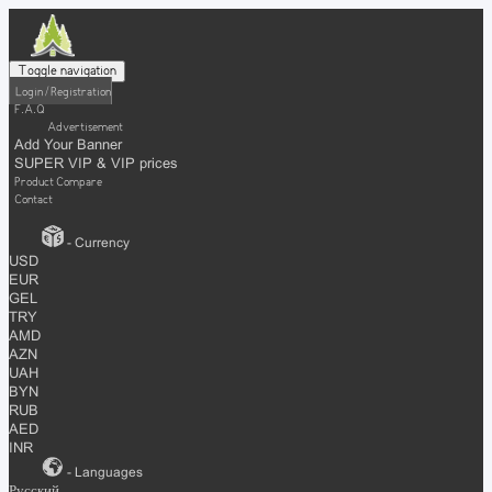
Toggle navigation
Login / Registration
F.A.Q
Advertisement
Add Your Banner
SUPER VIP & VIP prices
Product Compare
Contact
- Currency
USD
EUR
GEL
TRY
AMD
AZN
UAH
BYN
RUB
AED
INR
- Languages