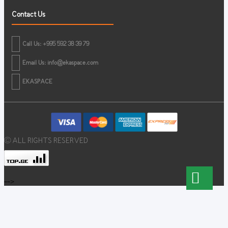
Contact Us
Call Us: +995 592 38 39 79
Email Us:
info@ekaspace.com
EKASPACE
© ALL RIGHTS RESERVED
-->