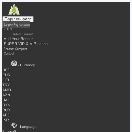
Toggle navigation
Login / Registration
F.A.Q
Advertisement
Add Your Banner
SUPER VIP & VIP prices
Product Compare
Contact
- Currency
USD
EUR
GEL
TRY
AMD
AZN
UAH
BYN
RUB
AED
INR
- Languages