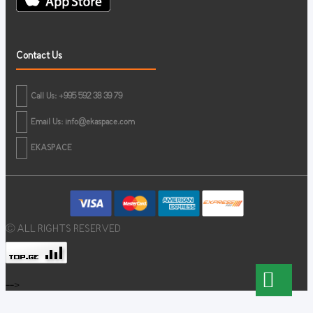
Contact Us
Call Us: +995 592 38 39 79
Email Us:
info@ekaspace.com
EKASPACE
© ALL RIGHTS RESERVED
-->