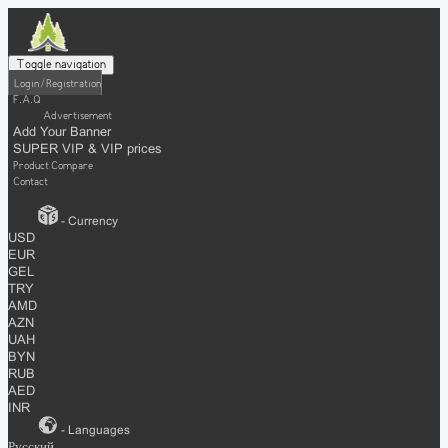
Toggle navigation
Login / Registration
F.A.Q
Advertisement
Add Your Banner
SUPER VIP & VIP prices
Product Compare
Contact
- Currency
USD
EUR
GEL
TRY
AMD
AZN
UAH
BYN
RUB
AED
INR
- Languages