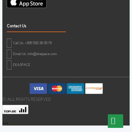
Contact Us
Call Us: +995 592 38 39 79
Email Us:
info@ekaspace.com
EKASPACE
© ALL RIGHTS RESERVED
-->