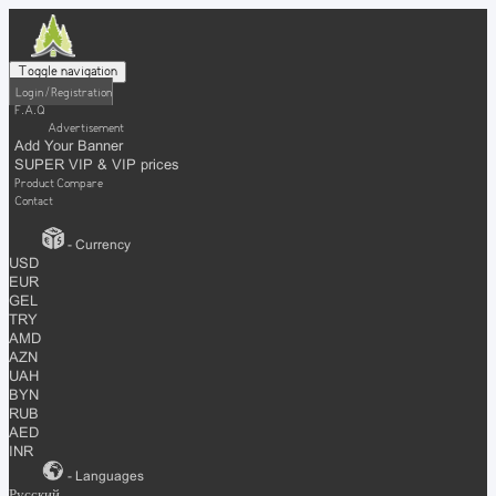
Toggle navigation
Login / Registration
F.A.Q
Advertisement
Add Your Banner
SUPER VIP & VIP prices
Product Compare
Contact
- Currency
USD
EUR
GEL
TRY
AMD
AZN
UAH
BYN
RUB
AED
INR
- Languages