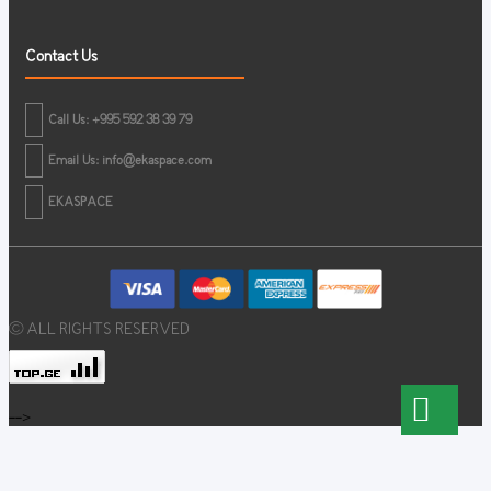
Contact Us
Call Us: +995 592 38 39 79
Email Us:
info@ekaspace.com
EKASPACE
© ALL RIGHTS RESERVED
-->