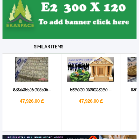
SIMILAR ITEMS
გავასესხებ თანხებ...
სწრაფი იპოთეკური ...
იპო
47,926.00 ₾
47,926.00 ₾