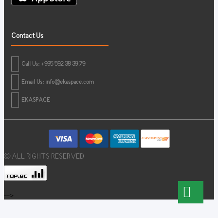
Contact Us
Call Us: +995 592 38 39 79
Email Us:
info@ekaspace.com
EKASPACE
© ALL RIGHTS RESERVED
-->