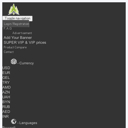
Toggle navigation
Login / Registration
F.A.Q
Advertisement
Add Your Banner
SUPER VIP & VIP prices
Product Compare
Contact
- Currency
USD
EUR
GEL
TRY
AMD
AZN
UAH
BYN
RUB
AED
INR
- Languages