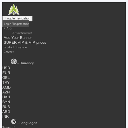
Toggle navigation
Login / Registration
F.A.Q
Advertisement
Add Your Banner
SUPER VIP & VIP prices
Product Compare
Contact
- Currency
USD
EUR
GEL
TRY
AMD
AZN
UAH
BYN
RUB
AED
INR
- Languages