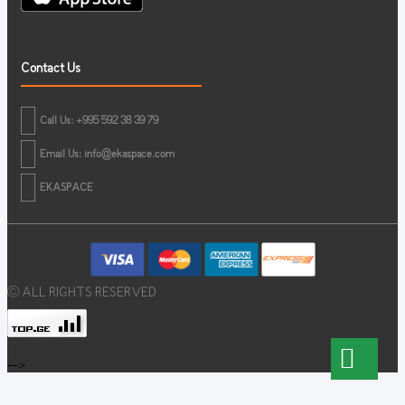
Contact Us
Call Us: +995 592 38 39 79
Email Us:
info@ekaspace.com
EKASPACE
© ALL RIGHTS RESERVED
-->