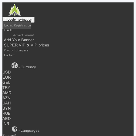
Toggle navigation
Login / Registration
F.A.Q
Advertisement
Add Your Banner
SUPER VIP & VIP prices
Product Compare
Contact
- Currency
USD
EUR
GEL
TRY
AMD
AZN
UAH
BYN
RUB
AED
INR
- Languages