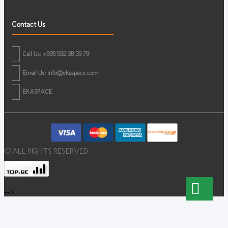
Contact Us
Call Us: +995 592 38 39 79
Email Us:
info@ekaspace.com
EKASPACE
© ALL RIGHTS RESERVED
-->