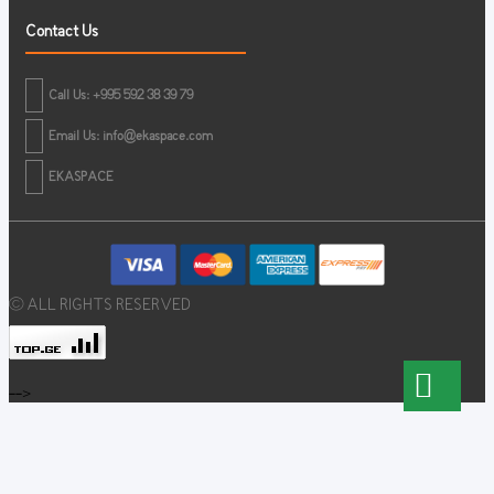
Contact Us
Call Us: +995 592 38 39 79
Email Us:
info@ekaspace.com
EKASPACE
© ALL RIGHTS RESERVED
-->