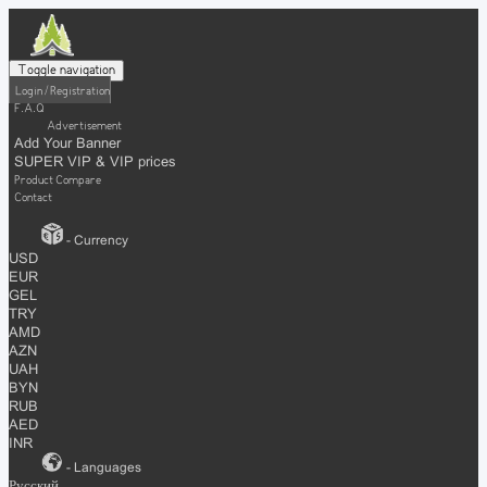
Toggle navigation
Login / Registration
F.A.Q
Advertisement
Add Your Banner
SUPER VIP & VIP prices
Product Compare
Contact
- Currency
USD
EUR
GEL
TRY
AMD
AZN
UAH
BYN
RUB
AED
INR
- Languages