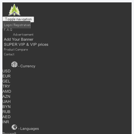
Toggle navigation
Login / Registration
F.A.Q
Advertisement
Add Your Banner
SUPER VIP & VIP prices
Product Compare
Contact
- Currency
USD
EUR
GEL
TRY
AMD
AZN
UAH
BYN
RUB
AED
INR
- Languages