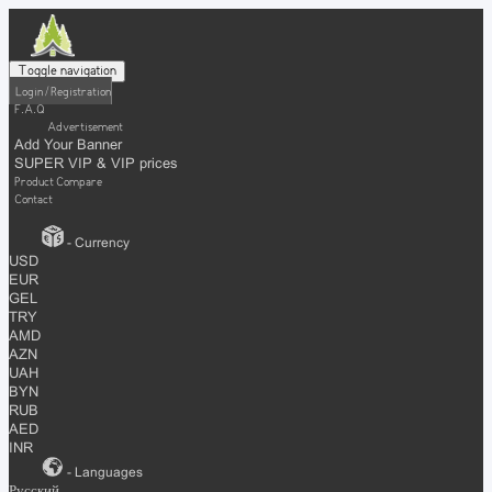
Toggle navigation
Login / Registration
F.A.Q
Advertisement
Add Your Banner
SUPER VIP & VIP prices
Product Compare
Contact
- Currency
USD
EUR
GEL
TRY
AMD
AZN
UAH
BYN
RUB
AED
INR
- Languages