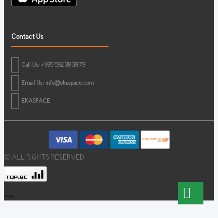
Contact Us
Call Us: +995 592 38 39 79
Email Us:
info@ekaspace.com
EKASPACE
© ALL RIGHTS RESERVED
-->