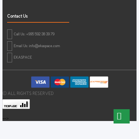
Contact Us
Call Us: +995 592 38 39 79
Email Us:
info@ekaspace.com
EKASPACE
© ALL RIGHTS RESERVED
-->