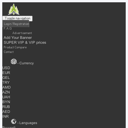
Toggle navigation
Login / Registration
F.A.Q
Advertisement
Add Your Banner
SUPER VIP & VIP prices
Product Compare
Contact
- Currency
USD
EUR
GEL
TRY
AMD
AZN
UAH
BYN
RUB
AED
INR
- Languages