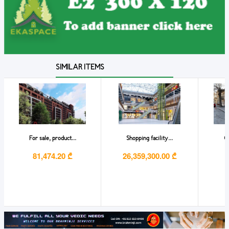
SIMILAR ITEMS
For sale, product...
Shopping facility...
Of
81,474.20 ₾
26,359,300.00 ₾