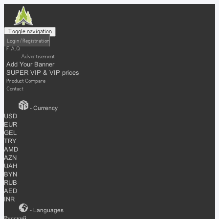
Toggle navigation
Login / Registration
F.A.Q
Advertisement
Add Your Banner
SUPER VIP & VIP prices
Product Compare
Contact
- Currency
USD
EUR
GEL
TRY
AMD
AZN
UAH
BYN
RUB
AED
INR
- Languages