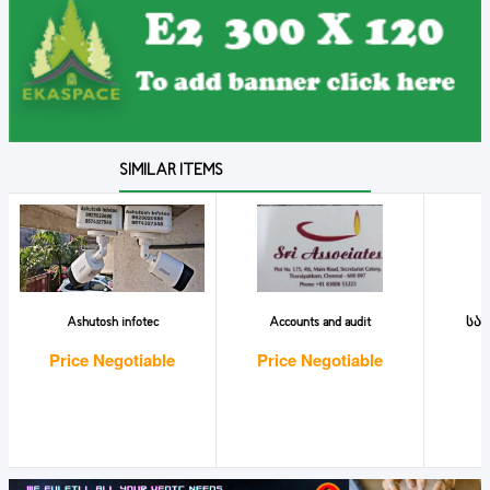
SIMILAR ITEMS
Ashutosh infotec
Accounts and audit
სამ
Price Negotiable
Price Negotiable