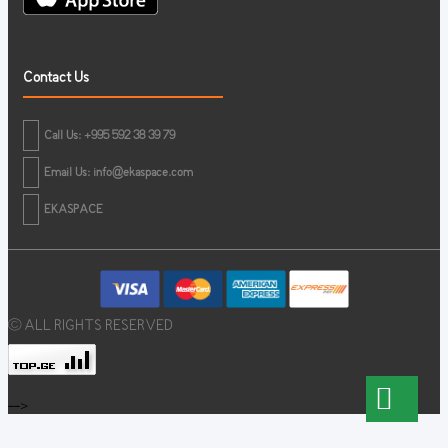
Contact Us
Call Us: +995 592 38 39 79
Email Us:
info@ekaspace.com
EKASPACE
© ALL RIGHTS RESERVED
-->