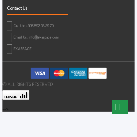
Contact Us
Call Us: +995 592 38 39 79
Email Us:
info@ekaspace.com
EKASPACE
© ALL RIGHTS RESERVED
-->