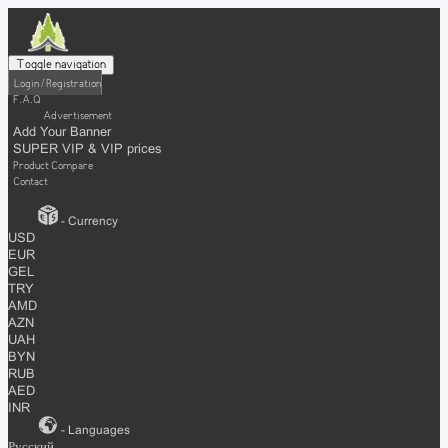
Toggle navigation
Login / Registration
F.A.Q
Advertisement
Add Your Banner
SUPER VIP & VIP prices
Product Compare
Contact
- Currency
USD
EUR
GEL
TRY
AMD
AZN
UAH
BYN
RUB
AED
INR
- Languages