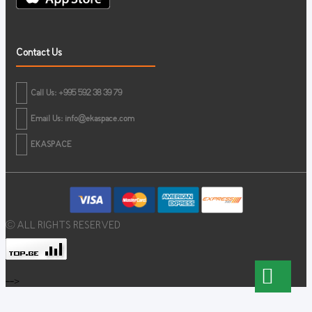
Contact Us
Call Us: +995 592 38 39 79
Email Us:
info@ekaspace.com
EKASPACE
© ALL RIGHTS RESERVED
-->