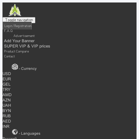
Toggle navigation
Login / Registration
F.A.Q
Advertisement
Add Your Banner
SUPER VIP & VIP prices
Product Compare
Contact
- Currency
USD
EUR
GEL
TRY
AMD
AZN
UAH
BYN
RUB
AED
INR
- Languages