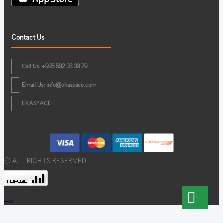
Contact Us
Call Us: +995 592 38 39 79
Email Us:
info@ekaspace.com
EKASPACE
© ALL RIGHTS RESERVED
-->