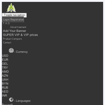
Toggle navigation
Login / Registration
F.A.Q
Advertisement
Add Your Banner
SUPER VIP & VIP prices
Product Compare
Contact
- Currency
USD
EUR
GEL
TRY
AMD
AZN
UAH
BYN
RUB
AED
INR
- Languages