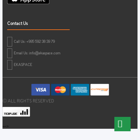
Contact Us
Call Us: +995 592 38 39 79
Email Us:
info@ekaspace.com
EKASPACE
© ALL RIGHTS RESERVED
-->