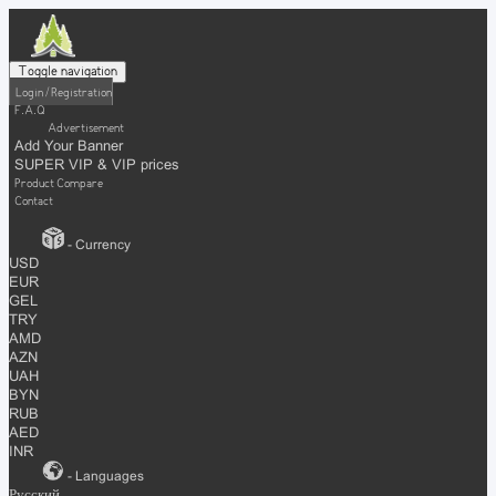
Toggle navigation
Login / Registration
F.A.Q
Advertisement
Add Your Banner
SUPER VIP & VIP prices
Product Compare
Contact
- Currency
USD
EUR
GEL
TRY
AMD
AZN
UAH
BYN
RUB
AED
INR
- Languages