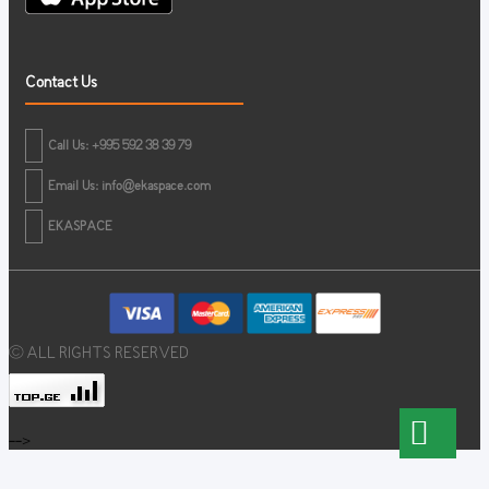
Contact Us
Call Us: +995 592 38 39 79
Email Us:
info@ekaspace.com
EKASPACE
© ALL RIGHTS RESERVED
-->