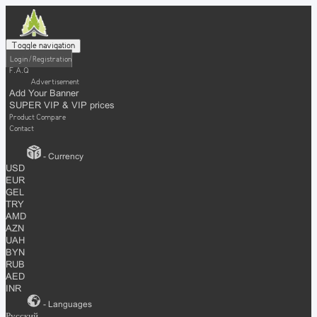
Toggle navigation
Login / Registration
F.A.Q
Advertisement
Add Your Banner
SUPER VIP & VIP prices
Product Compare
Contact
- Currency
USD
EUR
GEL
TRY
AMD
AZN
UAH
BYN
RUB
AED
INR
- Languages