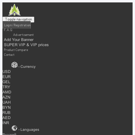
Toggle navigation
Login / Registration
F.A.Q
Advertisement
Add Your Banner
SUPER VIP & VIP prices
Product Compare
Contact
- Currency
USD
EUR
GEL
TRY
AMD
AZN
UAH
BYN
RUB
AED
INR
- Languages