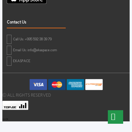
Contact Us
Call Us: +995 592 38 39 79
Email Us:
info@ekaspace.com
EKASPACE
© ALL RIGHTS RESERVED
-->