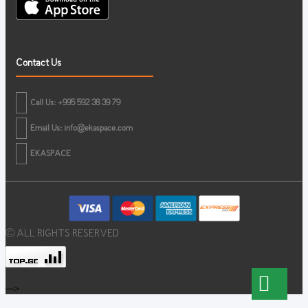
Contact Us
Call Us: +995 592 38 39 79
Email Us:
info@ekaspace.com
EKASPACE
© ALL RIGHTS RESERVED
-->