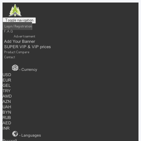
Toggle navigation
Login / Registration
F.A.Q
Advertisement
Add Your Banner
SUPER VIP & VIP prices
Product Compare
Contact
- Currency
USD
EUR
GEL
TRY
AMD
AZN
UAH
BYN
RUB
AED
INR
- Languages