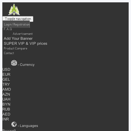
Toggle navigation
Login / Registration
F.A.Q
Advertisement
Add Your Banner
SUPER VIP & VIP prices
Product Compare
Contact
- Currency
USD
EUR
GEL
TRY
AMD
AZN
UAH
BYN
RUB
AED
INR
- Languages