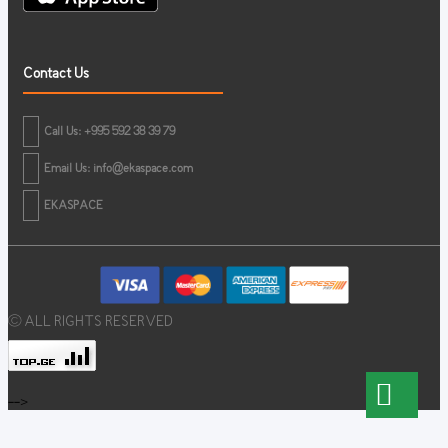
Contact Us
Call Us: +995 592 38 39 79
Email Us:
info@ekaspace.com
EKASPACE
© ALL RIGHTS RESERVED
-->