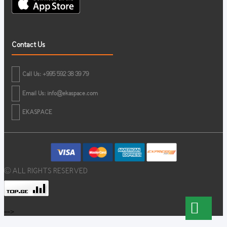
Contact Us
Call Us: +995 592 38 39 79
Email Us:
info@ekaspace.com
EKASPACE
© ALL RIGHTS RESERVED
-->