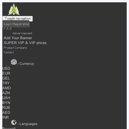
Toggle navigation
Login / Registration
F.A.Q
Advertisement
Add Your Banner
SUPER VIP & VIP prices
Product Compare
Contact
- Currency
USD
EUR
GEL
TRY
AMD
AZN
UAH
BYN
RUB
AED
INR
- Languages