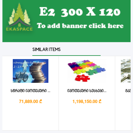
SIMILAR ITEMS
სწრაფი იპოთეკური ...
იპოთეკური სესხები...
გავა
71,889.00 ₾
1,198,150.00 ₾