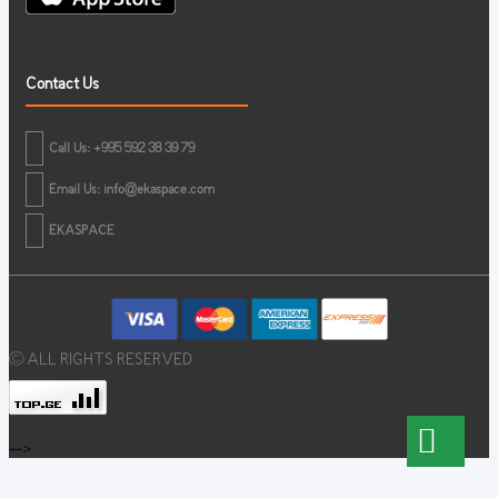
Contact Us
Call Us: +995 592 38 39 79
Email Us:
info@ekaspace.com
EKASPACE
© ALL RIGHTS RESERVED
-->