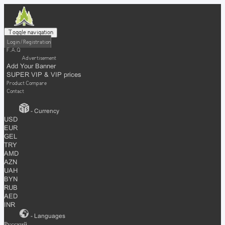
Toggle navigation
Login / Registration
F.A.Q
Advertisement
Add Your Banner
SUPER VIP & VIP prices
Product Compare
Contact
- Currency
USD
EUR
GEL
TRY
AMD
AZN
UAH
BYN
RUB
AED
INR
- Languages