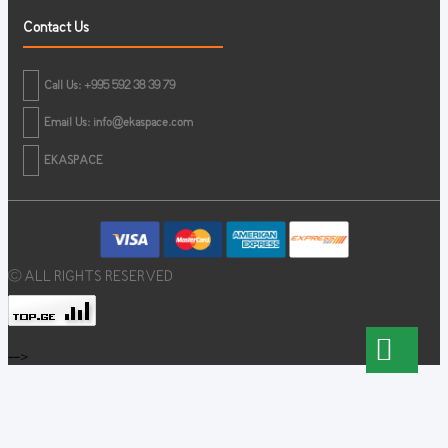
Contact Us
Call Us: +995 592 38 39 79
Email Us:
info@ekaspace.com
EKASPACE
© ALL RIGHTS RESERVED
-->