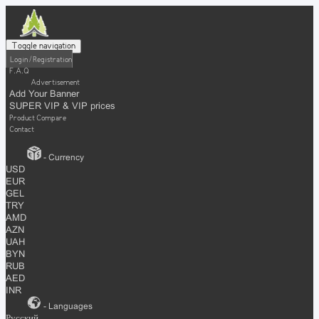
Toggle navigation
Login / Registration
F.A.Q
Advertisement
Add Your Banner
SUPER VIP & VIP prices
Product Compare
Contact
- Currency
USD
EUR
GEL
TRY
AMD
AZN
UAH
BYN
RUB
AED
INR
- Languages