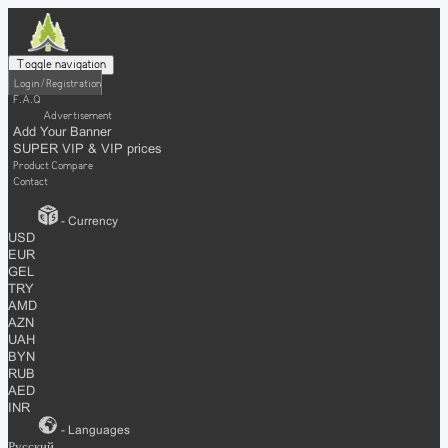
Toggle navigation
Login / Registration
F.A.Q
Advertisement
Add Your Banner
SUPER VIP & VIP prices
Product Compare
Contact
- Currency
USD
EUR
GEL
TRY
AMD
AZN
UAH
BYN
RUB
AED
INR
- Languages