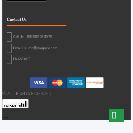
Contact Us
Call Us: +995 592 38 39 79
Email Us:
info@ekaspace.com
EKASPACE
© ALL RIGHTS RESERVED
-->