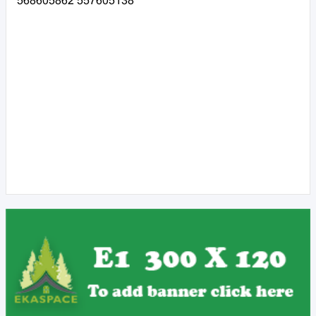
568605862 557605138