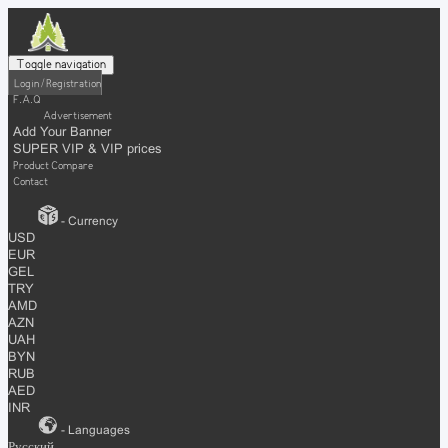
Toggle navigation
Login / Registration
F.A.Q
Advertisement
Add Your Banner
SUPER VIP & VIP prices
Product Compare
Contact
- Currency
USD
EUR
GEL
TRY
AMD
AZN
UAH
BYN
RUB
AED
INR
- Languages