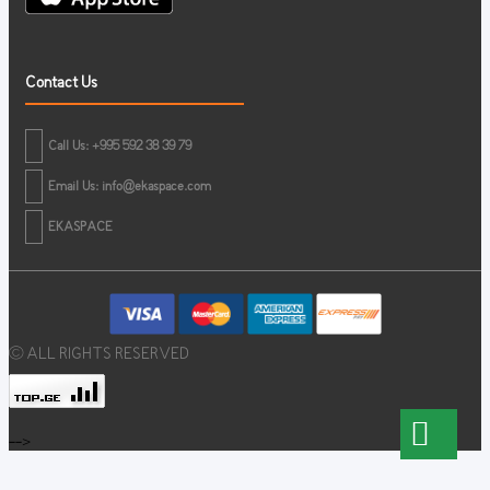
Contact Us
Call Us: +995 592 38 39 79
Email Us:
info@ekaspace.com
EKASPACE
© ALL RIGHTS RESERVED
-->