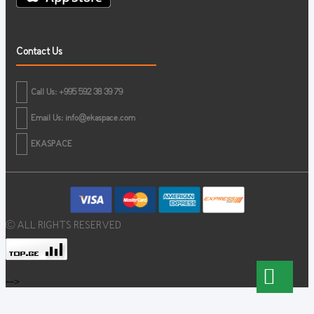
Contact Us
Call Us: +995 592 38 39 79
Email Us:
info@ekaspace.com
EKASPACE
© ALL RIGHTS RESERVED
-->