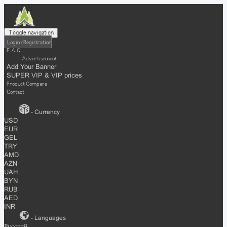
Toggle navigation
Login / Registration
F.A.Q
Advertisement
Add Your Banner
SUPER VIP & VIP prices
Product Compare
Contact
- Currency
USD
EUR
GEL
TRY
AMD
AZN
UAH
BYN
RUB
AED
INR
- Languages