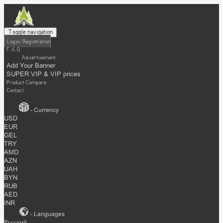
Toggle navigation
Login / Registration
F.A.Q
Advertisement
Add Your Banner
SUPER VIP & VIP prices
Product Compare
Contact
- Currency
USD
EUR
GEL
TRY
AMD
AZN
UAH
BYN
RUB
AED
INR
- Languages