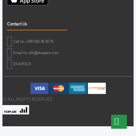
Contact Us
Call Us: +995 592 38 39 79
Email Us:
info@ekaspace.com
EKASPACE
© ALL RIGHTS RESERVED
-->