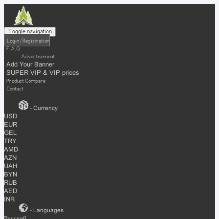
Toggle navigation
Login / Registration
F.A.Q
Advertisement
Add Your Banner
SUPER VIP & VIP prices
Product Compare
Contact
- Currency
USD
EUR
GEL
TRY
AMD
AZN
UAH
BYN
RUB
AED
INR
- Languages