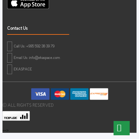
Contact Us
Call Us: +995 592 38 39 79
Email Us:
info@ekaspace.com
EKASPACE
© ALL RIGHTS RESERVED
-->