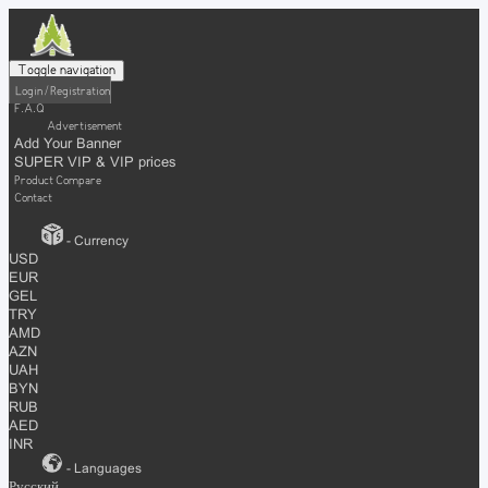
Toggle navigation
Login / Registration
F.A.Q
Advertisement
Add Your Banner
SUPER VIP & VIP prices
Product Compare
Contact
- Currency
USD
EUR
GEL
TRY
AMD
AZN
UAH
BYN
RUB
AED
INR
- Languages