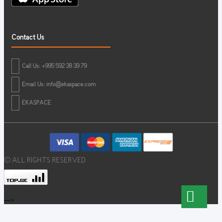
Contact Us
Call Us: +995 592 38 39 79
Email Us:
info@ekaspace.com
EKASPACE
© ALL RIGHTS RESERVED
-->