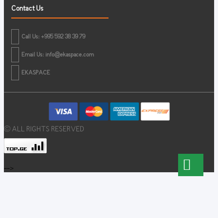
Contact Us
Call Us: +995 592 38 39 79
Email Us:
info@ekaspace.com
EKASPACE
© ALL RIGHTS RESERVED
-->