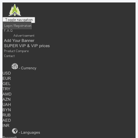
Toggle navigation
Login / Registration
F.A.Q
Advertisement
Add Your Banner
SUPER VIP & VIP prices
Product Compare
Contact
- Currency
USD
EUR
GEL
TRY
AMD
AZN
UAH
BYN
RUB
AED
INR
- Languages