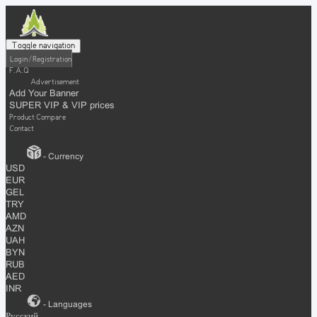
Toggle navigation
Login / Registration
F.A.Q
Advertisement
Add Your Banner
SUPER VIP & VIP prices
Product Compare
Contact
- Currency
USD
EUR
GEL
TRY
AMD
AZN
UAH
BYN
RUB
AED
INR
- Languages