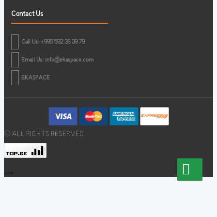
Contact Us
Call Us: +995 592 38 39 79
Email Us:
info@ekaspace.com
EKASPACE
© ALL RIGHTS RESERVED
-->