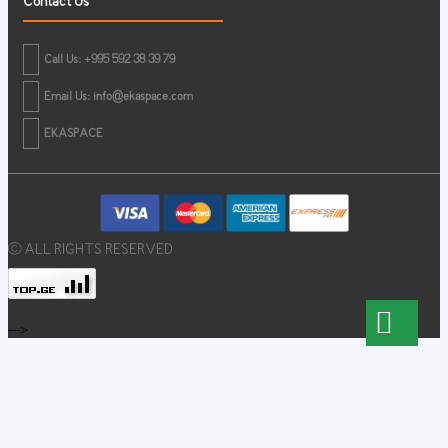
Contact Us
Call Us: +995 592 38 39 79
Email Us:
info@ekaspace.com
EKASPACE
© ALL RIGHTS RESERVED
-->