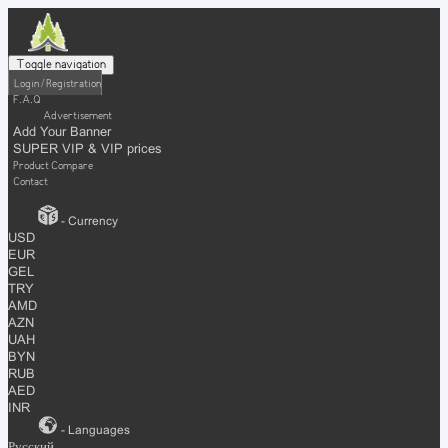
Toggle navigation
Login / Registration
F.A.Q
Advertisement
Add Your Banner
SUPER VIP & VIP prices
Product Compare
Contact
- Currency
USD
EUR
GEL
TRY
AMD
AZN
UAH
BYN
RUB
AED
INR
- Languages