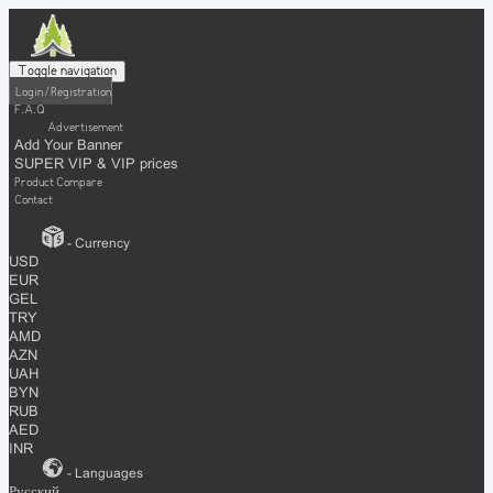
Toggle navigation
Login / Registration
F.A.Q
Advertisement
Add Your Banner
SUPER VIP & VIP prices
Product Compare
Contact
- Currency
USD
EUR
GEL
TRY
AMD
AZN
UAH
BYN
RUB
AED
INR
- Languages