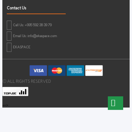
Contact Us
Call Us: +995 592 38 39 79
Email Us:
info@ekaspace.com
EKASPACE
© ALL RIGHTS RESERVED
-->