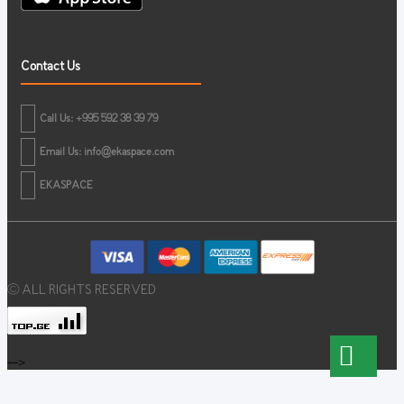
Contact Us
Call Us: +995 592 38 39 79
Email Us:
info@ekaspace.com
EKASPACE
© ALL RIGHTS RESERVED
-->