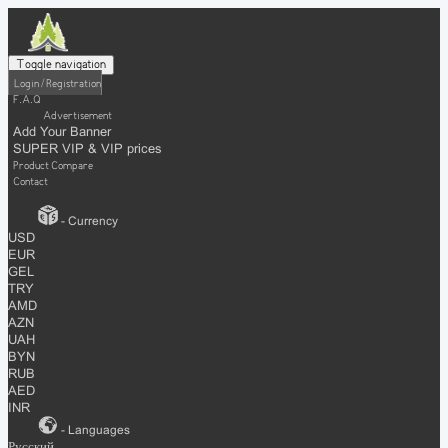
Toggle navigation
Login / Registration
F.A.Q
Advertisement
Add Your Banner
SUPER VIP & VIP prices
Product Compare
Contact
- Currency
USD
EUR
GEL
TRY
AMD
AZN
UAH
BYN
RUB
AED
INR
- Languages