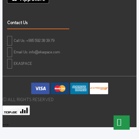
Contact Us
Call Us: +995 592 38 39 79
Email Us:
info@ekaspace.com
EKASPACE
© ALL RIGHTS RESERVED
-->