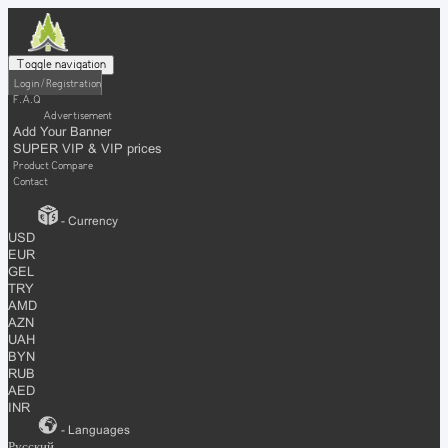
Toggle navigation
Login / Registration
F.A.Q
Advertisement
Add Your Banner
SUPER VIP & VIP prices
Product Compare
Contact
- Currency
USD
EUR
GEL
TRY
AMD
AZN
UAH
BYN
RUB
AED
INR
- Languages