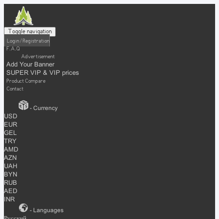
Toggle navigation
Login / Registration
F.A.Q
Advertisement
Add Your Banner
SUPER VIP & VIP prices
Product Compare
Contact
- Currency
USD
EUR
GEL
TRY
AMD
AZN
UAH
BYN
RUB
AED
INR
- Languages