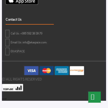
Contact Us
Call Us: +995 592 38 39 79
Email Us:
info@ekaspace.com
EKASPACE
© ALL RIGHTS RESERVED
-->