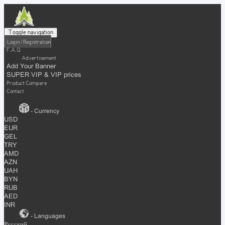
Toggle navigation
Login / Registration
F.A.Q
Advertisement
Add Your Banner
SUPER VIP & VIP prices
Product Compare
Contact
- Currency
USD
EUR
GEL
TRY
AMD
AZN
UAH
BYN
RUB
AED
INR
- Languages