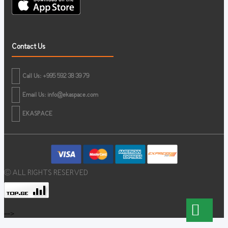
Contact Us
Call Us: +995 592 38 39 79
Email Us:
info@ekaspace.com
EKASPACE
© ALL RIGHTS RESERVED
-->