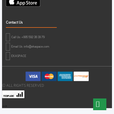
Contact Us
Call Us: +995 592 38 39 79
Email Us:
info@ekaspace.com
EKASPACE
© ALL RIGHTS RESERVED
-->