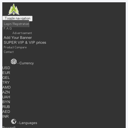
Toggle navigation
Login / Registration
F.A.Q
Advertisement
Add Your Banner
SUPER VIP & VIP prices
Product Compare
Contact
- Currency
USD
EUR
GEL
TRY
AMD
AZN
UAH
BYN
RUB
AED
INR
- Languages