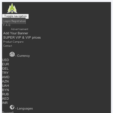
Toggle navigation
Login / Registration
F.A.Q
Advertisement
Add Your Banner
SUPER VIP & VIP prices
Product Compare
Contact
- Currency
USD
EUR
GEL
TRY
AMD
AZN
UAH
BYN
RUB
AED
INR
- Languages