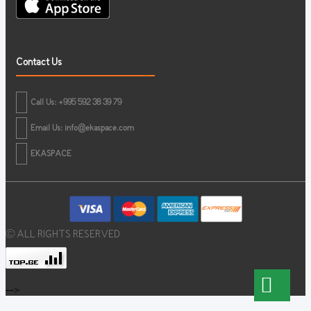
Contact Us
Call Us: +995 592 38 39 79
Email Us:
info@ekaspace.com
EKASPACE
© ALL RIGHTS RESERVED
-->