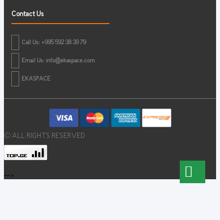
Contact Us
Call Us: +995 592 38 39 79
Email Us:
info@ekaspace.com
EKASPACE
© ALL RIGHTS RESERVED
-->