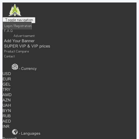
Toggle navigation
Login / Registration
F.A.Q
Advertisement
Add Your Banner
SUPER VIP & VIP prices
Product Compare
Contact
- Currency
USD
EUR
GEL
TRY
AMD
AZN
UAH
BYN
RUB
AED
INR
- Languages