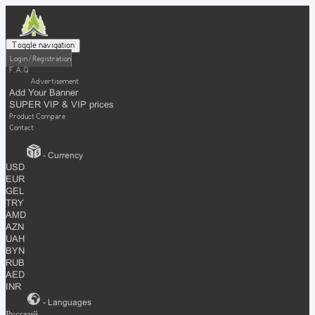
Toggle navigation
Login / Registration
F.A.Q
Advertisement
Add Your Banner
SUPER VIP & VIP prices
Product Compare
Contact
- Currency
USD
EUR
GEL
TRY
AMD
AZN
UAH
BYN
RUB
AED
INR
- Languages