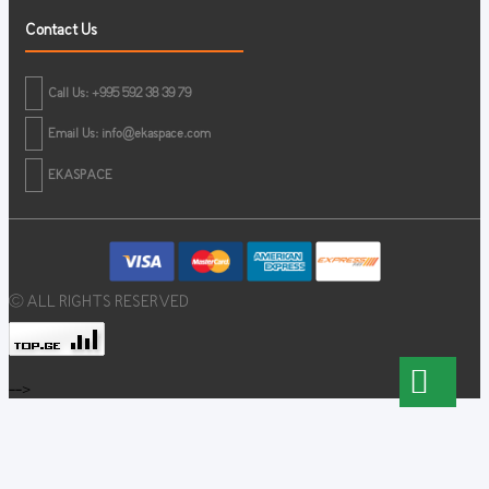
Contact Us
Call Us: +995 592 38 39 79
Email Us:
info@ekaspace.com
EKASPACE
© ALL RIGHTS RESERVED
-->