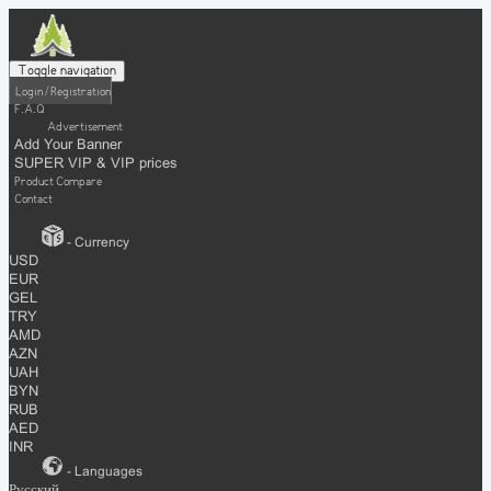
Toggle navigation
Login / Registration
F.A.Q
Advertisement
Add Your Banner
SUPER VIP & VIP prices
Product Compare
Contact
- Currency
USD
EUR
GEL
TRY
AMD
AZN
UAH
BYN
RUB
AED
INR
- Languages