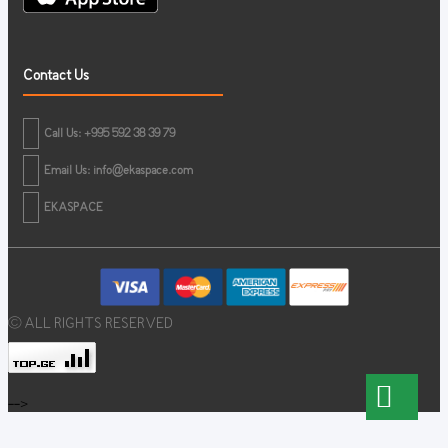
Contact Us
Call Us: +995 592 38 39 79
Email Us:
info@ekaspace.com
EKASPACE
© ALL RIGHTS RESERVED
-->