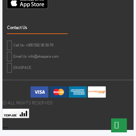
Contact Us
Call Us: +995 592 38 39 79
Email Us:
info@ekaspace.com
EKASPACE
© ALL RIGHTS RESERVED
-->