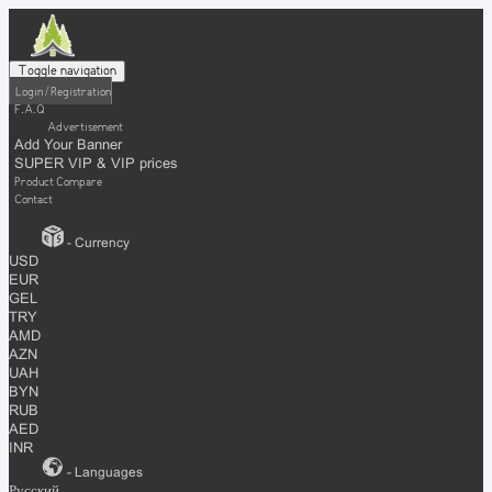
Toggle navigation
Login / Registration
F.A.Q
Advertisement
Add Your Banner
SUPER VIP & VIP prices
Product Compare
Contact
- Currency
USD
EUR
GEL
TRY
AMD
AZN
UAH
BYN
RUB
AED
INR
- Languages