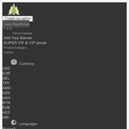
Toggle navigation
Login / Registration
F.A.Q
Advertisement
Add Your Banner
SUPER VIP & VIP prices
Product Compare
Contact
- Currency
USD
EUR
GEL
TRY
AMD
AZN
UAH
BYN
RUB
AED
INR
- Languages