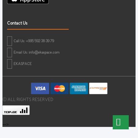
Contact Us
Call Us: +995 592 38 39 79
Email Us:
info@ekaspace.com
EKASPACE
© ALL RIGHTS RESERVED
-->