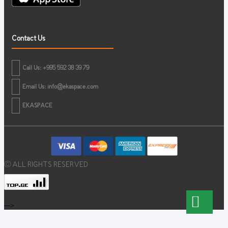
Contact Us
Call Us: +995 592 38 39 79
Email Us:
info@ekaspace.com
EKASPACE
© ALL RIGHTS RESERVED
-->