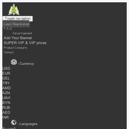
Toggle navigation
Login / Registration
F.A.Q
Advertisement
Add Your Banner
SUPER VIP & VIP prices
Product Compare
Contact
- Currency
USD
EUR
GEL
TRY
AMD
AZN
UAH
BYN
RUB
AED
INR
- Languages